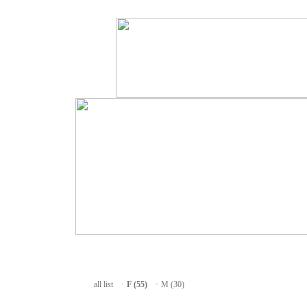
all list
ㆍ
F (55)
ㆍ
M (30)